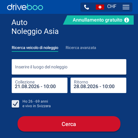
CHF
Navig
Annullamento gratuito
Auto
Noleggio Asia
Ricerca veicolo di noleggio
Ricerca avanzata
Inse
Inserire il luogo del noleggio
Collezione
Ritorno
Luog
Coll
Ho
26 - 69
anni
e vivo in
Svizzera
Cerca