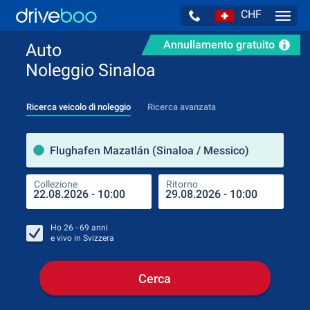
CHF
Navig
Annullamento gratuito
Auto
Noleggio Sinaloa
Ricerca veicolo di noleggio
Ricerca avanzata
Luog
Flughafen Mazatlán (Sinaloa / Messico)
Collezione
Ritorno
Luog
Coll
Ho
26 - 69
anni
e vivo in
Svizzera
Cerca