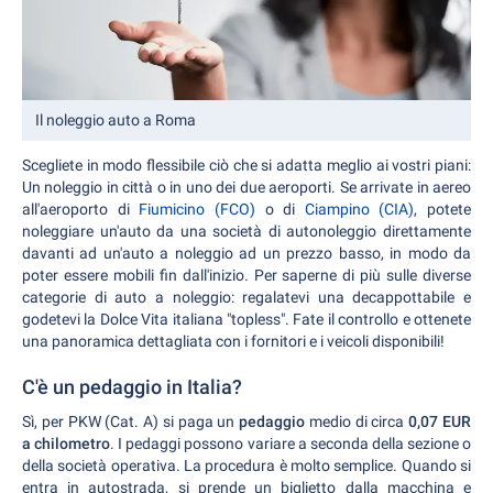
Il noleggio auto a Roma
Scegliete in modo flessibile ciò che si adatta meglio ai vostri piani:
Un noleggio in città o in uno dei due aeroporti. Se arrivate in aereo
all'aeroporto di
Fiumicino (FCO)
o di
Ciampino (CIA)
, potete
noleggiare un'auto da una società di autonoleggio direttamente
davanti ad un'auto a noleggio ad un prezzo basso, in modo da
poter essere mobili fin dall'inizio. Per saperne di più sulle diverse
categorie di auto a noleggio: regalatevi una decappottabile e
godetevi la Dolce Vita italiana "topless". Fate il controllo e ottenete
una panoramica dettagliata con i fornitori e i veicoli disponibili!
C'è un pedaggio in Italia?
Sì, per PKW (Cat. A) si paga un
pedaggio
medio di circa
0,07 EUR
a chilometro
. I pedaggi possono variare a seconda della sezione o
della società operativa. La procedura è molto semplice. Quando si
entra in autostrada, si prende un biglietto dalla macchina e