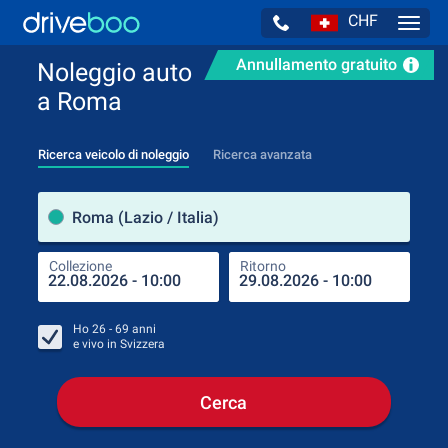
CHF
Navig
Annullamento gratuito
Noleggio auto
a Roma
Ricerca veicolo di noleggio
Ricerca avanzata
Luog
Roma (Lazio / Italia)
Collezione
Ritorno
Luog
Coll
Ho
26 - 69
anni
e vivo in
Svizzera
Cerca