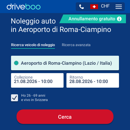
CHF
Navig
Annullamento gratuito
Noleggio auto
in Aeroporto di Roma-Ciampino
Ricerca veicolo di noleggio
Ricerca avanzata
Luog
Aeroporto di Roma-Ciampino (Lazio / Italia)
Collezione
Ritorno
Luog
Coll
Ho
26 - 69
anni
e vivo in
Svizzera
Cerca