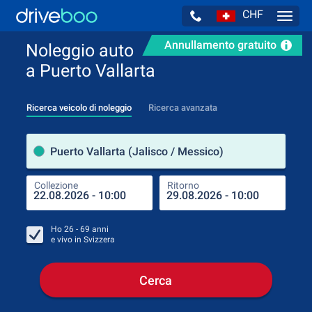
CHF
Navig
Annullamento gratuito
Noleggio auto
a Puerto Vallarta
Ricerca veicolo di noleggio
Ricerca avanzata
Luog
Puerto Vallarta (Jalisco / Messico)
Collezione
Ritorno
Luog
Coll
Ho
26 - 69
anni
e vivo in
Svizzera
Cerca