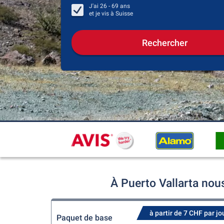
J'ai
26 - 69
ans
et je vis à
Suisse
Rechercher
À Puerto Vallarta nou
à partir de 7 CHF par jo
Paquet de base