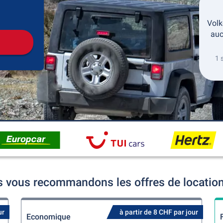
récupération
Retour de la location
Volk
auc
1 
s vous recommandons les offres de location
ur
à partir de 8 CHF par jour
Economique