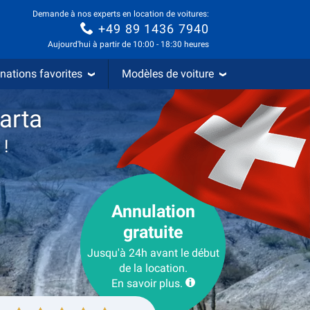
Demande à nos experts en location de voitures:
+49 89 1436 7940
Aujourd'hui à partir de 10:00 - 18:30 heures
nations favorites
Modèles de voiture
arta
 !
Annulation
gratuite
Jusqu'à 24h avant le début
de la location.
En savoir plus.