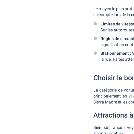
Le moyen le plus prati
en compte lors de la 
Limites de vitess
Sur les autoroute
Règles de circulat
signalisation sont
Stationnement :
V
la rue. Faites att
Choisir le bo
La catégorie de voit
principalement en vi
Sierra Madre et les che
Attractions 
Bien sûr, aucun voy
incontournables :