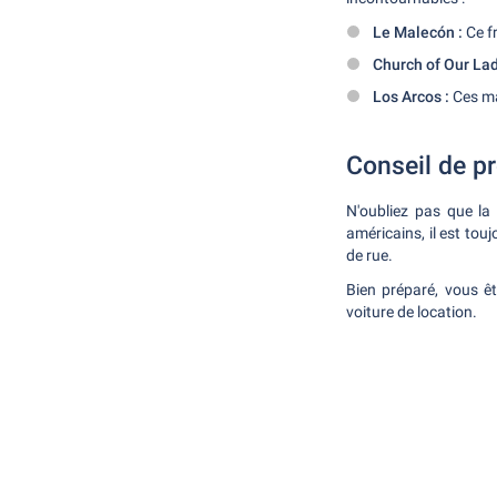
Le Malecón :
Ce fr
Church of Our Lad
Los Arcos :
Ces ma
Conseil de pr
N'oubliez pas que la
américains, il est touj
de rue.
Bien préparé, vous êt
voiture de location.