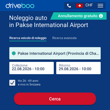
CHF
Navig
Annullamento gratuito
Noleggio auto
in Pakse International Airport
Ricerca veicolo di noleggio
Ricerca avanzata
Luog
Pakse International Airport (Provincia di Champasak / Laos)
Collezione
Ritorno
Luog
Coll
Ho
26 - 69
anni
e vivo in
Svizzera
Cerca