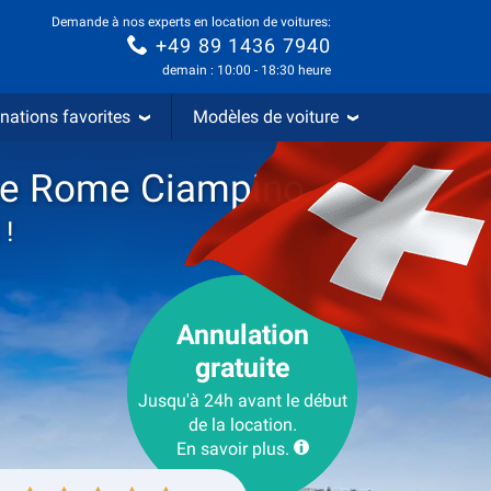
Demande à nos experts en location de voitures:
+49 89 1436 7940
demain : 10:00 - 18:30 heure
nations favorites
Modèles de voiture
l de Rome Ciampino
 !
Annulation
gratuite
Jusqu'à 24h avant le début
de la location.
En savoir plus.