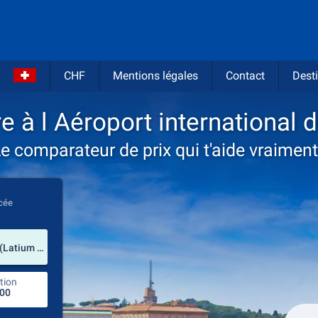
CHF
Mentions légales
Contact
Desti
re à l Aéroport internationa
e comparateur de prix qui t'aide vraiment
cée
prendre
Aéroport international de Rome Ciampino (Latium / Italie)
tion
endroit de retour