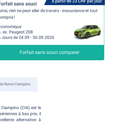
à partir de 23 CHF par jour
Forfait sans souci
insi, rien ne peut aller de travers - insouciance et tout
ompris !
Economique
p. ex. Peugeot 208
6 Jours de 24.09 - 30.09.2026
Forfait sans souci comparer
l de Rome Ciampino
 Ciampino (CIA) est le
iennes à bas prix, il
ellente alternative à