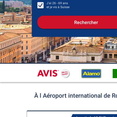
J'ai
26 - 69
ans
et je vis à
Suisse
Rechercher
À l Aéroport international de