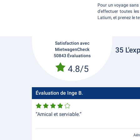
Pour un voyage sans s
d'effectuer toutes le
Latium, et prenez le t
Satisfaction avec
35 L'ex
MietwagenCheck
50843 Évaluations
4.8/5
Évaluation de Inge B.
“Amical et serviable.”
Aér