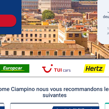
récupération
Retour de la location
deu
1
A
 Rome Ciampino nous vous recommandons les 
suivantes