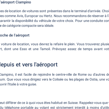
l'aéroport Ciampino
 de location de voitures sont présentes dans le terminal d'arrivée. Choi
 comme Avis, Europcar ou Hertz. Nous recommandons de réserver à l'a
garantir la disponibilité du véhicule de votre choix. Pour une conduite con
re de catégorie compacte sera idéale.
oche de l'aéroport
voiture de location, vous devrez la refaire le plein. Vous trouverez plusi
ort, dont une Esso et une Tamoil. Prévoyez assez de temps avant votr
epuis et vers l'aéroport
iampino, il est facile de rejoindre le centre-ville de Rome ou d'autres 
um. Que vous vous dirigiez vers le Colisée ou les plages de Ostia, une v
vrir l'Italie à votre guise.
peut différer de ce à quoi vous êtes habitué en Suisse. Rappelez-vous qu
 du téléphone portable au volant est strictement interdit à moins d'uti