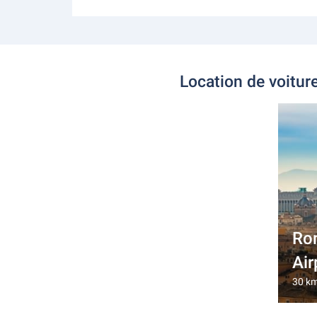
Location de voitur
Ro
Air
30 km