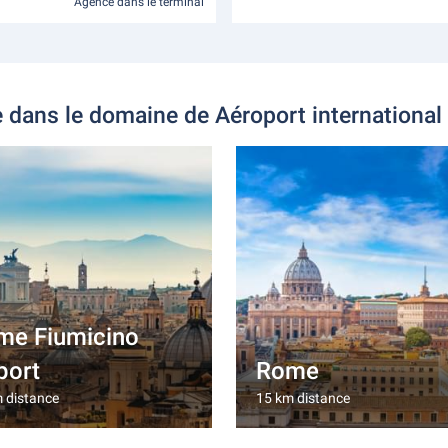
Agence dans le terminal
e dans le domaine de Aéroport internation
me Fiumicino
port
Rome
 distance
15 km distance