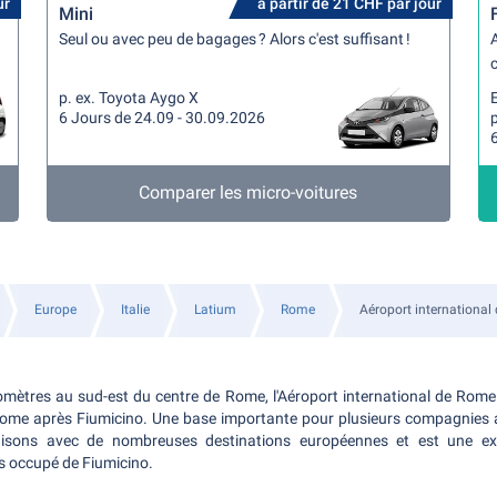
ur
à partir de 21 CHF par jour
Mini
Seul ou avec peu de bagages ? Alors c'est suffisant !
A
c
p. ex. Toyota Aygo X
6 Jours de 24.09 - 30.09.2026
Comparer les micro-voitures
Europe
Italie
Latium
Rome
Aéroport internationa
lomètres au sud-est du centre de Rome, l'Aéroport international de Rome
ome après Fiumicino. Une base importante pour plusieurs compagnies aér
liaisons avec de nombreuses destinations européennes et est une exc
us occupé de Fiumicino.