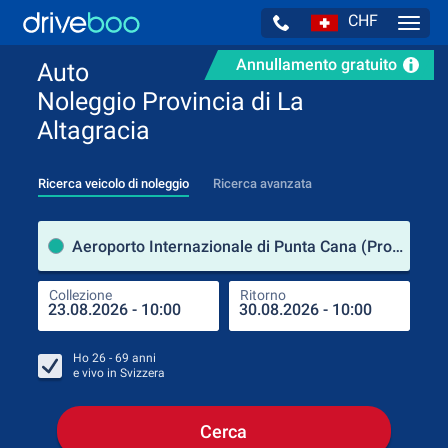
CHF
Navig
Annullamento gratuito
Auto
Noleggio Provincia di La
Altagracia
Ricerca veicolo di noleggio
Ricerca avanzata
Luog
Aeroporto Internazionale di Punta Cana (Provincia di La Altagracia / Repubblica Dominicana)
Collezione
Ritorno
Luog
Coll
Ho
26 - 69
anni
e vivo in
Svizzera
Cerca