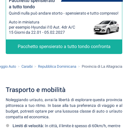
Pacchetto spensierato
a tutto tondo
Quindi nulla può andare storto - spensierato e tutto compreso!
Auto in miniatura
per esempio Hyundai i10 Aut. 4dr A/C
15 Giorni da 22.01 - 05.02.2027
Pacchetto spensierato a tutto tondo confronta
eggio Auto
Caraibi
Repubblica Dominicana
Provincia di La Altagracia
Trasporto e mobilità
Noleggiando un'auto, avrai la libertà di esplorare questa provincia
pittoresca a tuo ritmo. In base alla tua preferenza di viaggio e al
budget, potresti optare per una lussuosa classe di auto o un'auto
compatta ed economica.
Limiti di velocità:
In città, il limite è spesso di 60km/h, mentre