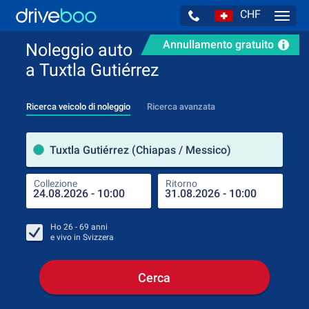
CHF
Navig
Annullamento gratuito
Noleggio auto
a Tuxtla Gutiérrez
Ricerca veicolo di noleggio
Ricerca avanzata
Luog
Tuxtla Gutiérrez (Chiapas / Messico)
Collezione
Ritorno
Luog
Coll
Ho
26 - 69
anni
e vivo in
Svizzera
Cerca