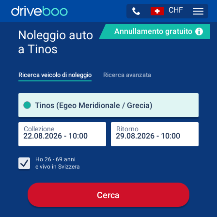
CHF
Navig
Annullamento gratuito
Noleggio auto
a Tinos
Ricerca veicolo di noleggio
Ricerca avanzata
Luog
Tinos (Egeo Meridionale / Grecia)
Collezione
Ritorno
Luog
Coll
Ho
26 - 69
anni
e vivo in
Svizzera
Cerca