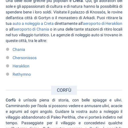
Una delle isole greche più popolari è
Creta
. Qui, gli adoratori del
sole e gli appassionati di cultura e di natura hanno la possibilità di
spendere bene i loro soldi. Visitate il palazzo di Knossós, le rovine
dell'antica città di Gortyn o il monastero di Arkadi. Puoi ritirare la
tua
auto a noleggio a Creta
direttamente all'
aeroporto di Heraklion
o all'
aeroporto di Chania
o in una delle tante stazioni di ritiro locali
nel tuo villaggio turistico. Le agenzie di noleggio auto si trovano in
queste città, tra le altre:
Chania
Chersonissos
Heraklion
Rethymno
CORFÙ
Corfù
è un'isola piena di storia, con belle spiagge e ulivi.
Camminando per l'isola si possono vedere e annusare ulivi, acacie
e agrumi ad ogni angolo. Guidare la vostra auto a noleggio il
villaggio abbandonato di Paleo Períthia, che vi porterà indietro nel
tempo. Passeggiate per il villaggio e concedetevi qualche