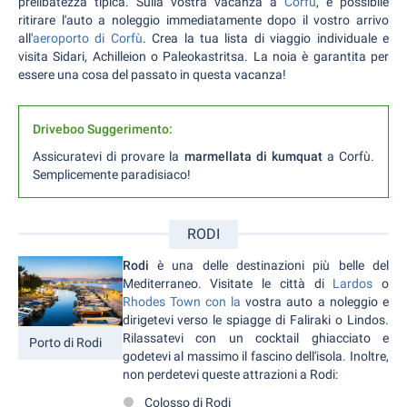
prelibatezza tipica. Sulla vostra vacanza a
Corfù
, è possibile
ritirare l'auto a noleggio immediatamente dopo il vostro arrivo
all'
aeroporto di Corfù
. Crea la tua lista di viaggio individuale e
visita Sidari, Achilleion o Paleokastritsa. La noia è garantita per
essere una cosa del passato in questa vacanza!
Driveboo Suggerimento:
Assicuratevi di provare la
marmellata di kumquat
a Corfù.
Semplicemente paradisiaco!
RODI
Rodi
è una delle destinazioni più belle del
Mediterraneo. Visitate le città di
Lardos
o
Rhodes Town con la
vostra auto a noleggio e
dirigetevi verso le spiagge di Faliraki o Lindos.
Rilassatevi con un cocktail ghiacciato e
Porto di Rodi
godetevi al massimo il fascino dell'isola. Inoltre,
non perdetevi queste attrazioni a Rodi:
Colosso di Rodi