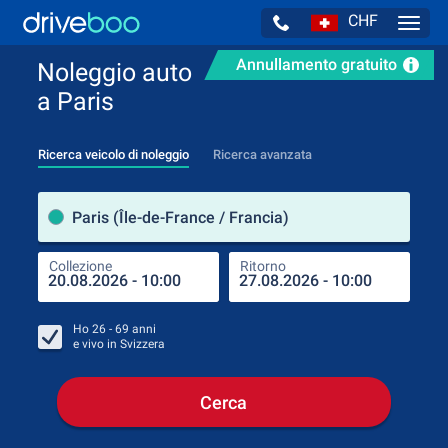
CHF
Navig
Annullamento gratuito
Noleggio auto
a Paris
Ricerca veicolo di noleggio
Ricerca avanzata
Luog
Paris (Île-de-France / Francia)
Collezione
Ritorno
Luog
Coll
Ho
26 - 69
anni
e vivo in
Svizzera
Cerca