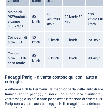
veicolo
storici
città
Motocicli,
90
130
PKWroulotte
50
90 km/h*80
km/h*80
km/h*110
e camper
km/h
km/h
km/h
km/h
fino a 3,5 t
Compagni di
50
80 km/h
80 km/h
90 km/h
oltre 3,5 t
km/h
Camper
50
oltre 3,5 t di
80 km/h
80 km/h
90 km/h
km/h
peso totale
Pedaggi Parigi - diventa costoso qui con l'auto a
noleggio
A differenza della Germania, la
maggior parte delle autostrade
francesi hanno pedaggi
, quindi è una buona idea pianificare il
vostro viaggio un po' in anticipo se avete intenzione di essere fuori
Parigi con la vostra auto a noleggio. Nella maggior parte dei casi, il