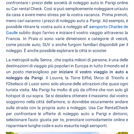
confrontare i prezzi delle società di noleggio auto in Parigi online
su Car rental Check. Così si può semplicemente noleggiare un'auto
da casa e avere meno stress per la vostra vacanza. Prima prenoti,
meno cari saranno i prezzi di noleggio auto a Parigi. Ad esempio, è
possibile ritirare la vostra auto a noleggio all'
aeroporto Charles de
Gaulle
subito dopo l'arrivo e iniziare il vostro viaggio attraverso la
Francia. In Prais ci sono varie dimensioni e categorie di veicoli,
come piccole auto, SUV o anche furgoni familiari disponibili per il
noleggio. È anche possibile esplorare la città in scooter.
La metropoli sulla Senna , che ospita milioni di persone, è una delle
destinazioni di viaggio più popolari in Europa in tutto il mondo ed è
un posto meraviglioso per
iniziare il vostro viaggio in auto a
noleggio da Parigi
. Il Louvre, la Torre Eiffel, l'Arco di Trionfo e
l'Obelisco di Luxor sono solo alcune delle attrazioni che quasi ogni
turista visita. Ma Parigi ha molto di più da offrire che non solo gli
hotspot di cui sopra. Se si desidera ottenere il massimo dal vostro
soggiorno nella città dell'amore, si dovrebbe sicuramente andare
sulla strada con la propria auto a noleggio. Usa Car RentalCheck
per confrontare le offerte di noleggio auto a Parigi e dintorni,
selezionare l'auto giusta per te, prenotare comodamente online e
risparmiare lunghe code e auto esaurite negli aeroporti.