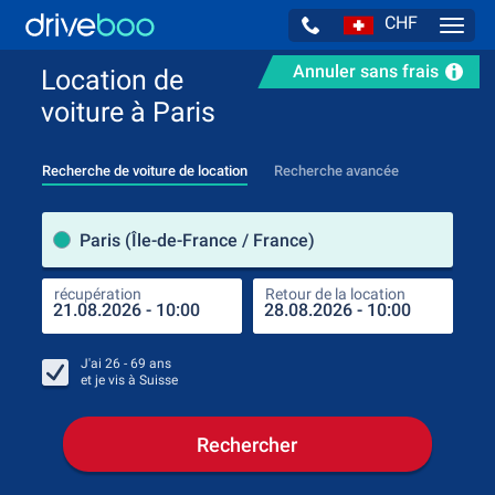
CHF
Navig
Annuler sans frais
Location de
voiture à Paris
Recherche de voiture de location
Recherche avancée
pre
Paris (Île-de-France / France)
récupération
Retour de la location
endr
récu
J'ai
26 - 69
ans
et je vis à
Suisse
Rechercher