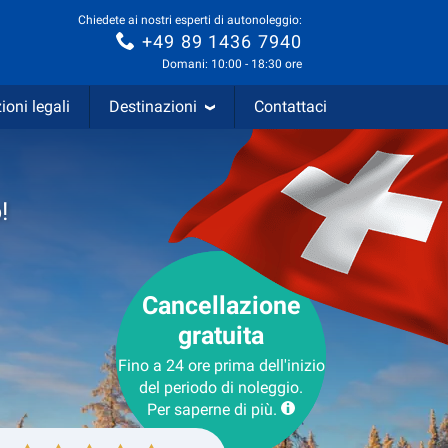
Chiedete ai nostri esperti di autonoleggio:
+49 89 1436 7940
Domani: 10:00 - 18:30 ore
ioni legali
Destinazioni
Contattaci
!
Cancellazione
gratuita
Fino a 24 ore prima dell'inizio
del periodo di noleggio.
Per saperne di più.