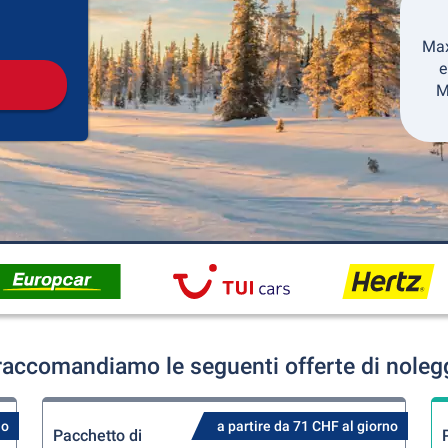
Collezione
Ritorno
Max
e
M
 raccomandiamo le seguenti offerte di noleg
no
a partire da 71 CHF al giorno
Pacchetto di