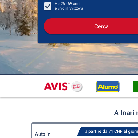
Ho
26 - 69
anni
e vivo in
Svizzera
Cerca
A Inari
a partire da 71 CHF al gior
Auto in