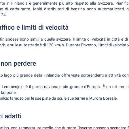
nte in Finlandia è generalmente più alto rispetto alla Svizzera. Pianifi
o di carburante. Molti distributori di benzina sono automatiizzati, qu
 24.
ffico e limiti di velocità
finlandese sono simili a quelle svizzere. Il limite di velocità in città è 
/h, e sulle autostrade è di 120 km/h. Durante l'inverno, i limiti di veloci
 non perdere
erzo lago più grande della Finlandia offre viste sorprendenti e attività com
e Lemmenjoki: è il parco nazionale più grande d'Europa. È un ottimo 
 lappone.
iselkä: famoso per le sue piste da sci, le sue terme e l'Aurora Boreale.
i adatti
ubartico, con temperature medie che durante l'inverno possono scendere f