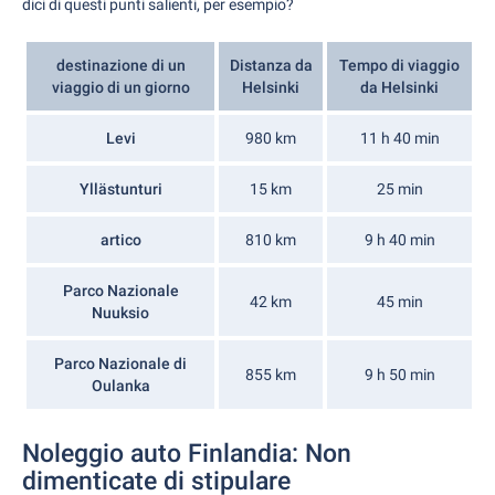
dici di questi punti salienti, per esempio?
destinazione di un
Distanza da
Tempo di viaggio
viaggio di un giorno
Helsinki
da Helsinki
Levi
980 km
11 h 40 min
Yllästunturi
15 km
25 min
artico
810 km
9 h 40 min
Parco Nazionale
42 km
45 min
Nuuksio
Parco Nazionale di
855 km
9 h 50 min
Oulanka
Noleggio auto Finlandia: Non
dimenticate di stipulare