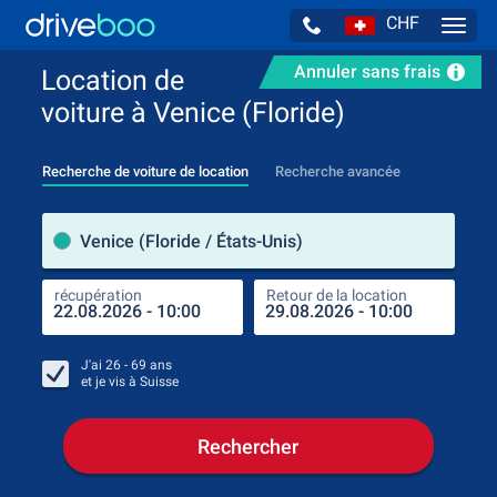
CHF
Navig
Annuler sans frais
Location de
voiture à Venice (Floride)
Recherche de voiture de location
Recherche avancée
pre
Venice (Floride / États-Unis)
récupération
Retour de la location
endr
récu
J'ai
26 - 69
ans
et je vis à
Suisse
Rechercher