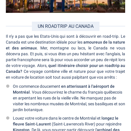
UN ROADTRIP AU CANADA
Il n'y a pas que les Etats-Unis qui sont à découvrir en road-trip. Le
Canada est une destination idéale pour les
amoureux de la nature
et des animaux
. Mer, montagne ou lacs, le Canada ne vous
décevra pas. Et puis, si vous êtes un peu hésitant avec l'anglais, la
partie francophone sera là pour vous accorder un peu de répit lors
de votre voyage. Alors,
quel itinéraire choisir pour un roadtrip au
Canada?
Ce voyage combine ville et nature pour que votre trajet
en voiture de location soit tout aussi palpitant que vos arrêts :
On commence doucement
en atterissant à l'aéroport de
Montréal
. Vous découvrirez le charme du français québecois
en arpentant les rues de la vieille ville. Ne manquez pas de
visiter les nombreux musées de Montréal, ses basiliques et son
jardin botanique.
Louez votre voiture dans le centre de Montréal et
longez le
fleuve Saint-Laurent
(Saint-Lawrence's River) pour rejoindre
Kingston
. De là, vous pourrez partir découvrir l'
archipel des