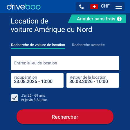
CHF
Navig
Annuler sans frais
Location de
voiture Amérique du Nord
Recherche de voiture de location
Recherche avancée
Entr
Entrez le lieu de location
récupération
Retour de la location
endr
récu
J'ai
26 - 69
ans
et je vis à
Suisse
Rechercher