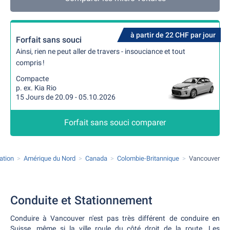
à partir de 22 CHF par jour
Forfait sans souci
Ainsi, rien ne peut aller de travers - insouciance et tout
compris !
Compacte
p. ex. Kia Rio
15 Jours de 20.09 - 05.10.2026
Forfait sans souci comparer
ation
Amérique du Nord
Canada
Colombie-Britannique
Vancouver
Conduite et Stationnement
Conduire à Vancouver n'est pas très différent de conduire en
Suisse, même si la ville roule du côté droit de la route. Les