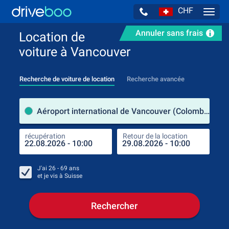
CHF
Navig
Annuler sans frais
Location de
voiture à Vancouver
Recherche de voiture de location
Recherche avancée
pre
Aéroport international de Vancouver (Colombie-Britannique / Canada)
récupération
Retour de la location
endr
récu
J'ai
26 - 69
ans
et je vis à
Suisse
Rechercher