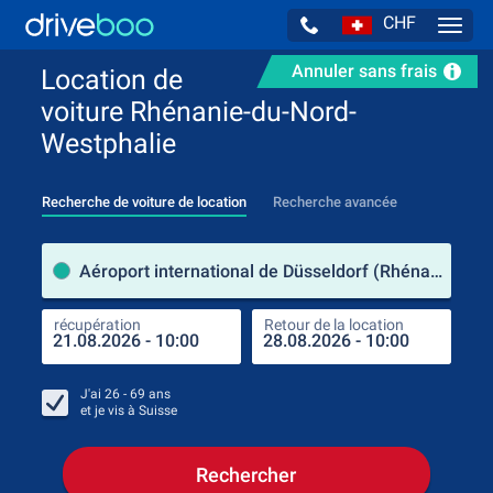
CHF
Navig
Annuler sans frais
Location de
voiture Rhénanie-du-Nord-
Westphalie
Recherche de voiture de location
Recherche avancée
pre
Aéroport international de Düsseldorf (Rhénanie-du-Nord-Westphalie / Allemagne)
récupération
Retour de la location
endr
récu
J'ai
26 - 69
ans
et je vis à
Suisse
Rechercher