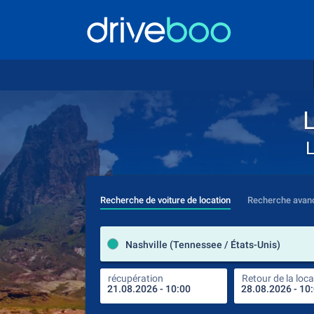
L
L
Recherche de voiture de location
Recherche avan
Nashville (Tennessee / États-Unis)
récupération
Retour de la loca