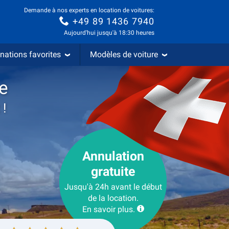
Demande à nos experts en location de voitures:
+49 89 1436 7940
Aujourd'hui jusqu'à 18:30 heures
nations favorites
Modèles de voiture
le
 !
Annulation
gratuite
Jusqu'à 24h avant le début
de la location.
En savoir plus.