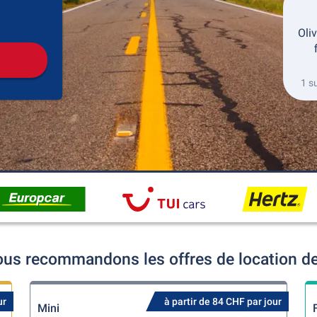
récupération
Retour de la location
Oli
1 s
ous recommandons les offres de location de
ur
à partir de 84 CHF par jour
Mini