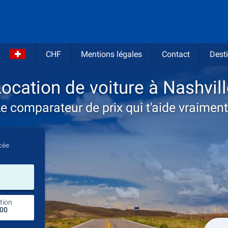
CHF
Mentions légales
Contact
Desti
ocation de voiture à Nashvil
e comparateur de prix qui t'aide vraiment
cée
prendre
tion
endroit de retour