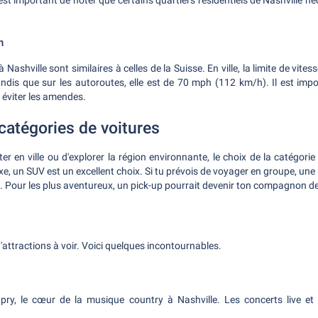
l est important de noter que certains quartiers résidentiels de Nashville n
n
à Nashville sont similaires à celles de la Suisse. En ville, la limite de vit
dis que sur les autoroutes, elle est de 70 mph (112 km/h). Il est impo
r éviter les amendes.
catégories de voitures
er en ville ou d'explorer la région environnante, le choix de la catégorie 
luxe, un SUV est un excellent choix. Si tu prévois de voyager en groupe, une
x. Pour les plus aventureux, un pick-up pourrait devenir ton compagnon de
d'attractions à voir. Voici quelques incontournables.
Opry, le cœur de la musique country à Nashville. Les concerts live et 