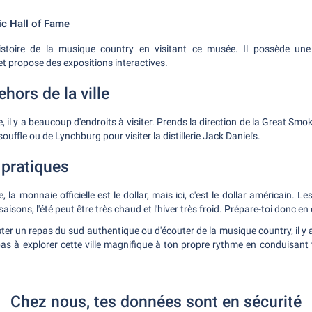
c Hall of Fame
istoire de la musique country en visitant ce musée. Il possède une 
t propose des expositions interactives.
hors de la ville
, il y a beaucoup d'endroits à visiter. Prends la direction de la Great S
uffle ou de Lynchburg pour visiter la distillerie Jack Daniel's.
 pratiques
la monnaie officielle est le dollar, mais ici, c'est le dollar américain. L
aisons, l'été peut être très chaud et l'hiver très froid. Prépare-toi donc 
ster un repas du sud authentique ou d'écouter de la musique country, il y 
pas à explorer cette ville magnifique à ton propre rythme en conduisant 
Chez nous, tes données sont en sécurité