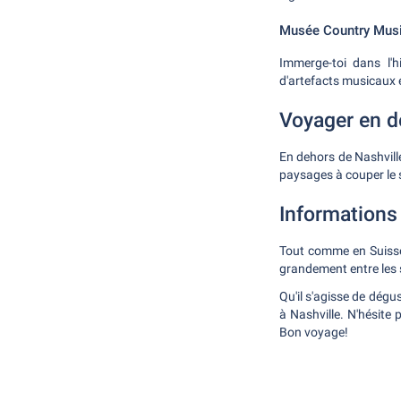
Musée Country Musi
Immerge-toi dans l'h
d'artefacts musicaux e
Voyager en de
En dehors de Nashville
paysages à couper le so
Informations
Tout comme en Suisse, 
grandement entre les s
Qu'il s'agisse de dégu
à Nashville. N'hésite 
Bon voyage!