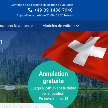
Demande à nos experts en location de voitures:
+49 89 1436 7940
Aujourd'hui à partir de 22:00 - 18:30 heures
nations favorites
Modèles de voiture
a
 !
Annulation
gratuite
Jusqu'à 24h avant le début
de la location.
En savoir plus.