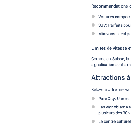
Recommandations de
Voitures compact
SUV:
Parfaits pour
Minivans:
Idéal po
Limites de vitesse e
Comme en Suisse, la l
signalisation sont sim
Attractions 
Kelowna offre une vari
Parc City:
Une magn
Les vignobles:
Kel
plusieurs des 30 v
Le centre culture