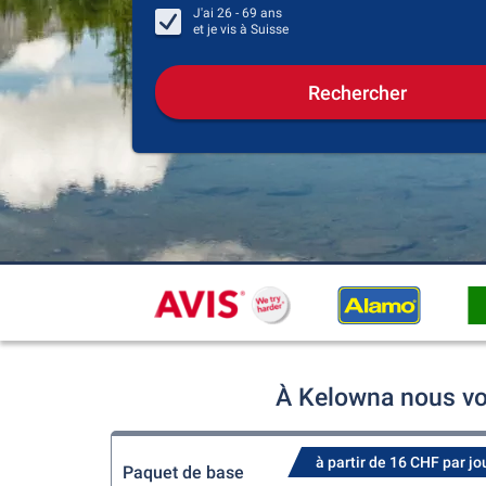
J'ai
26 - 69
ans
et je vis à
Suisse
Rechercher
À Kelowna nous vo
à partir de 16 CHF par jo
Paquet de base