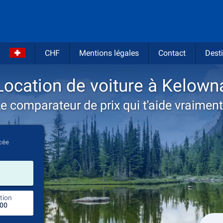
CHF
Mentions légales
Contact
Desti
Location de voiture à Kelown
e comparateur de prix qui t'aide vraiment
cée
prendre
)
tion
endroit de retour