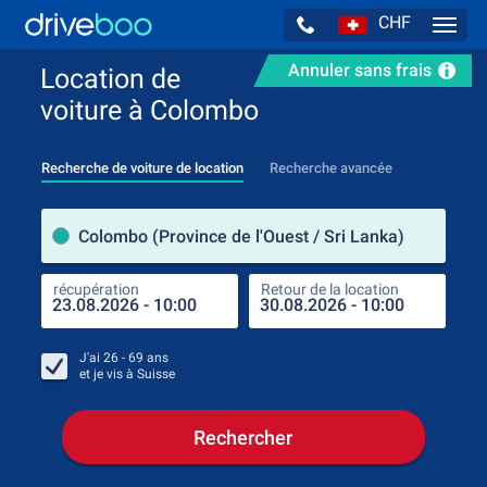
CHF
Navig
Annuler sans frais
Location de
voiture à Colombo
Recherche de voiture de location
Recherche avancée
pre
Colombo (Province de l'Ouest / Sri Lanka)
récupération
Retour de la location
endr
récu
J'ai
26 - 69
ans
et je vis à
Suisse
Rechercher