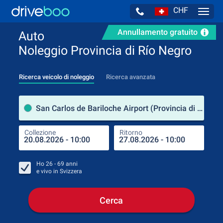
CHF
Navig
Annullamento gratuito
Auto
Noleggio Provincia di Río Negro
Ricerca veicolo di noleggio
Ricerca avanzata
Luog
San Carlos de Bariloche Airport (Provincia di Río Negro / Argentina)
Collezione
Ritorno
Luog
Coll
Ho
26 - 69
anni
e vivo in
Svizzera
Cerca