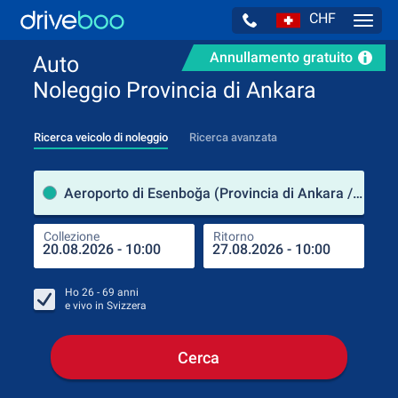
CHF
Navig
Annullamento gratuito
Auto
Noleggio Provincia di Ankara
Ricerca veicolo di noleggio
Ricerca avanzata
Luog
Aeroporto di Esenboğa (Provincia di Ankara / Turchia)
Collezione
Ritorno
Luog
Coll
Ho
26 - 69
anni
e vivo in
Svizzera
Cerca