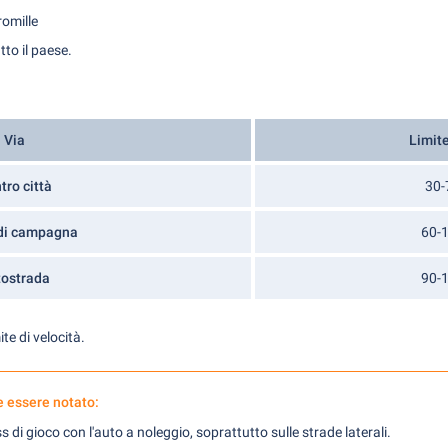
romille
tto il paese.
Via
Limite
tro città
30-
 di campagna
60-
tostrada
90-
te di velocità.
 essere notato:
s di gioco con l'auto a noleggio, soprattutto sulle strade laterali.