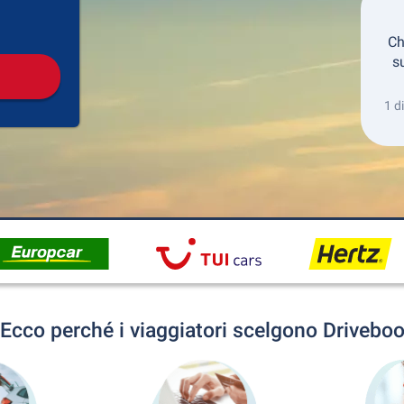
Collezione
Ritorno
Ch
s
1 d
Ecco perché i viaggiatori scelgono Drivebo