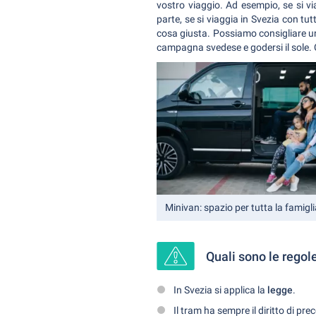
vostro viaggio. Ad esempio, se si vi
parte, se si viaggia in Svezia con tu
cosa giusta. Possiamo consigliare una
campagna svedese e godersi il sole. 
Minivan: spazio per tutta la famigl
Quali sono le regole
In Svezia si applica la
legge
.
Il tram ha sempre il diritto di pr