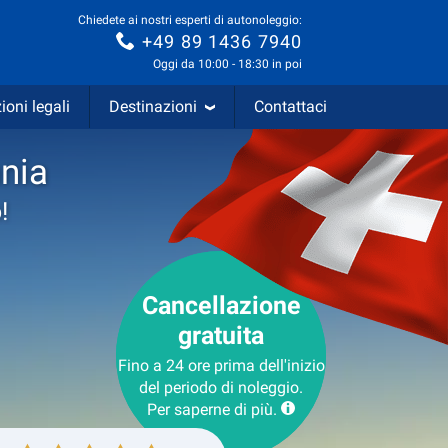
Chiedete ai nostri esperti di autonoleggio:
+49 89 1436 7940
Oggi da 10:00 - 18:30 in poi
ioni legali
Destinazioni
Contattaci
nia
!
Cancellazione
gratuita
Fino a 24 ore prima dell'inizio
del periodo di noleggio.
Per saperne di più.