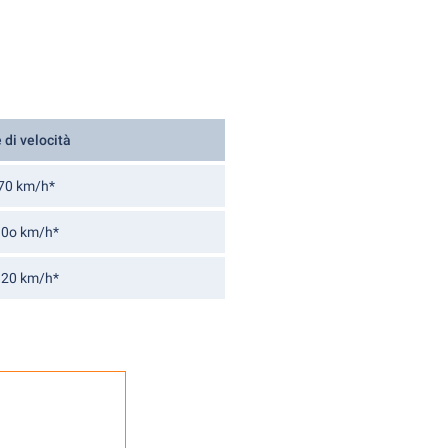
 di velocità
70 km/h*
10o km/h*
120 km/h*