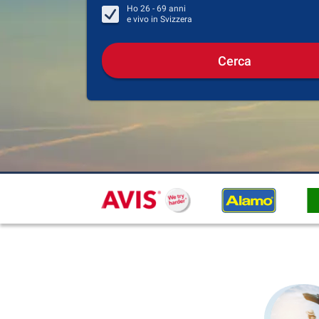
Ho
26 - 69
anni
e vivo in
Svizzera
Cerca