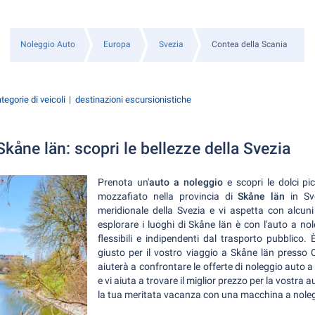
Noleggio Auto
Europa
Svezia
Contea della Scania
tegorie di veicoli
destinazioni escursionistiche
kåne län: scopri le bellezze della Svezia
Prenota un'
auto a noleggio
e scopri le dolci p
mozzafiato nella provincia di
Skåne län
in Sve
meridionale della Svezia e vi aspetta con alcuni 
esplorare i luoghi di Skåne län è con l'auto a n
flessibili e indipendenti dal trasporto pubblico. 
giusto per il vostro viaggio a Skåne län presso C
aiuterà a confrontare le offerte di noleggio auto 
e vi aiuta a trovare il miglior prezzo per la vostr
la tua meritata vacanza con una macchina a nolegg