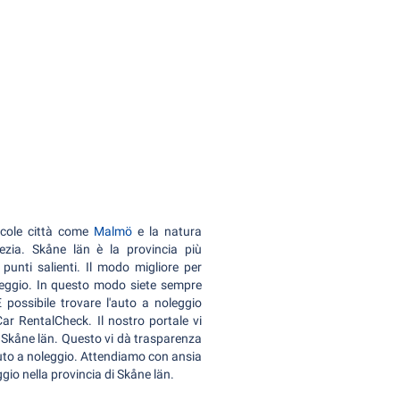
iccole città come
Malmö
e la natura
zia. Skåne län è la provincia più
punti salienti. Il modo migliore per
oleggio. In questo modo siete sempre
È possibile trovare l'auto a noleggio
ar RentalCheck. Il nostro portale vi
a Skåne län. Questo vi dà trasparenza
a auto a noleggio. Attendiamo con ansia
io nella provincia di Skåne län.