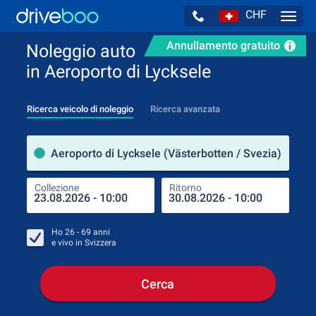
CHF
Navig
Annullamento gratuito
Noleggio auto
in Aeroporto di Lycksele
Ricerca veicolo di noleggio
Ricerca avanzata
Luog
Aeroporto di Lycksele (Västerbotten / Svezia)
Collezione
Ritorno
Luog
Coll
Ho
26 - 69
anni
e vivo in
Svizzera
Cerca