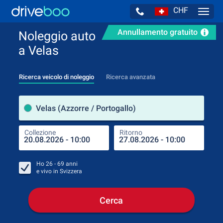
CHF
Navig
Annullamento gratuito
Noleggio auto
a Velas
Ricerca veicolo di noleggio
Ricerca avanzata
Luog
Velas (Azzorre / Portogallo)
Collezione
Ritorno
Luog
Coll
Ho
26 - 69
anni
e vivo in
Svizzera
Cerca