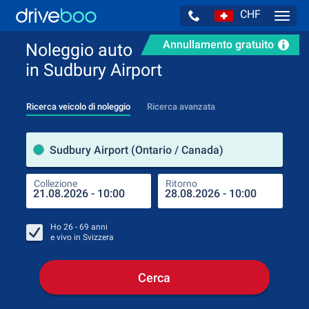
CHF
Navig
Annullamento gratuito
Noleggio auto
in Sudbury Airport
Ricerca veicolo di noleggio
Ricerca avanzata
Luog
Sudbury Airport (Ontario / Canada)
Collezione
Ritorno
Luog
Coll
Ho
26 - 69
anni
e vivo in
Svizzera
Cerca