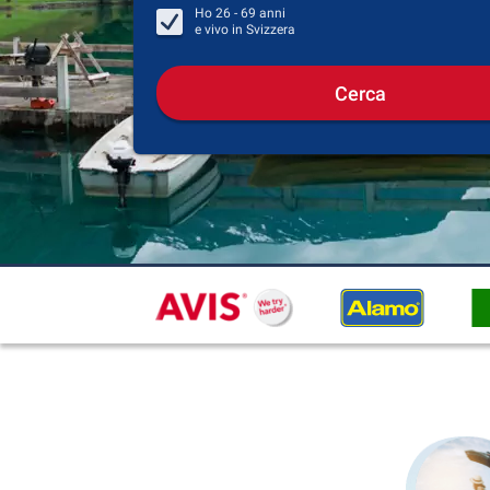
Ho
26 - 69
anni
e vivo in
Svizzera
Cerca