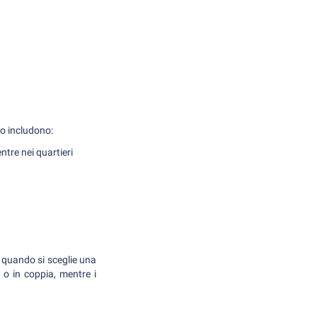
co includono:
tre nei quartieri
 quando si sceglie una
ia o in coppia, mentre i