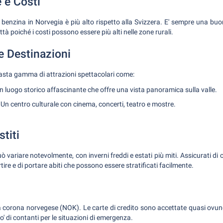
 e Costi
l benzina in Norvegia è più alto rispetto alla Svizzera. E' sempre una buon
ttà poiché i costi possono essere più alti nelle zone rurali.
 e Destinazioni
vasta gamma di attrazioni spettacolari come:
 luogo storico affascinante che offre una vista panoramica sulla valle.
Un centro culturale con cinema, concerti, teatro e mostre.
stiti
uò variare notevolmente, con inverni freddi e estati più miti. Assicurati di c
ire e di portare abiti che possono essere stratificati facilmente.
la corona norvegese (NOK). Le carte di credito sono accettate quasi ov
' di contanti per le situazioni di emergenza.