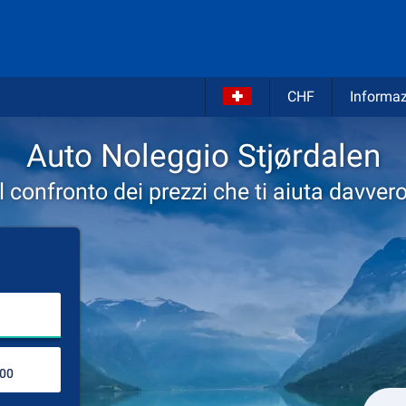
CHF
Informaz
Auto Noleggio Stjørdalen
Il confronto dei prezzi che ti aiuta davvero
Inserire il luogo del noleggio
Luogo di ritorno