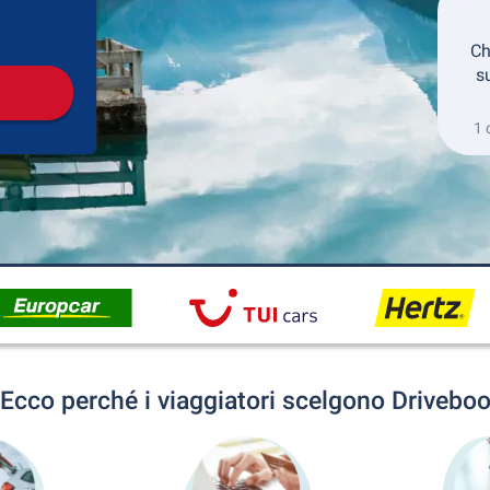
Collezione
Ritorno
Ch
s
1 
Ecco perché i viaggiatori scelgono Drivebo