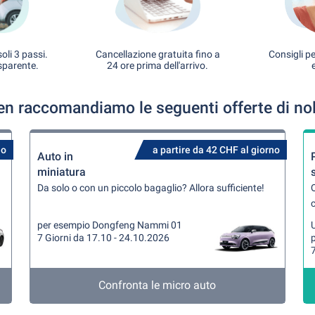
oli 3 passi.
Cancellazione gratuita fino a
Consigli pe
sparente.
24 ore prima dell'arrivo.
len raccomandiamo le seguenti offerte di no
no
a partire da 42 CHF al giorno
Auto in
miniatura
Da solo o con un piccolo bagaglio? Allora sufficiente!
Q
per esempio Dongfeng Nammi 01
U
7 Giorni da 17.10 - 24.10.2026
7
Confronta le micro auto