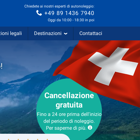
Chiedete ai nostri esperti di autonoleggio:
+49 89 1436 7940
Oggi da 10:00 - 18:30 in poi
ioni legali
Destinazioni
Contattaci
!
Cancellazione
gratuita
Fino a 24 ore prima dell'inizio
del periodo di noleggio.
Per saperne di più.