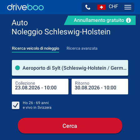
CHF
Navig
Annullamento gratuito
Auto
Noleggio Schleswig-Holstein
Ricerca veicolo di noleggio
Ricerca avanzata
Luog
Aeroporto di Sylt (Schleswig-Holstein / Germania)
Collezione
Ritorno
Luog
Coll
Ho
26 - 69
anni
e vivo in
Svizzera
Cerca