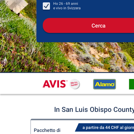
Ho
26 - 69
anni
e vivo in
Svizzera
Cerca
In San Luis Obispo County
a partire da 44 CHF al gior
Pacchetto di