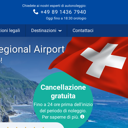
Chiedete ai nostri esperti di autonoleggio:
+49 89 1436 7940
Oggi fino a 18:30 orologio
ioni legali
Destinazioni
Contattaci
egional Airport
!
Cancellazione
gratuita
Fino a 24 ore prima dell'inizio
del periodo di noleggio.
Per saperne di più.