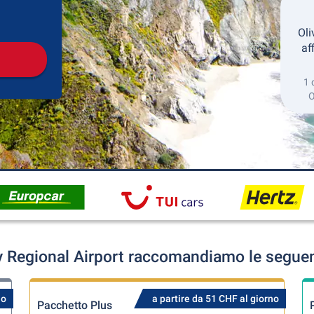
Collezione
Ritorno
Oli
af
1 
O
 Regional Airport raccomandiamo le seguent
no
a partire da 51 CHF al giorno
Pacchetto Plus