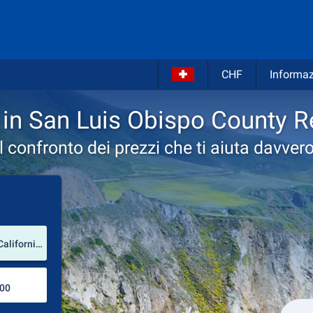
CHF
Informaz
in San Luis Obispo County R
Il confronto dei prezzi che ti aiuta davvero
Luogo del noleggio
San Luis Obispo County Regional Airport (California / Stati Uniti d'America)
Luogo di ritorno