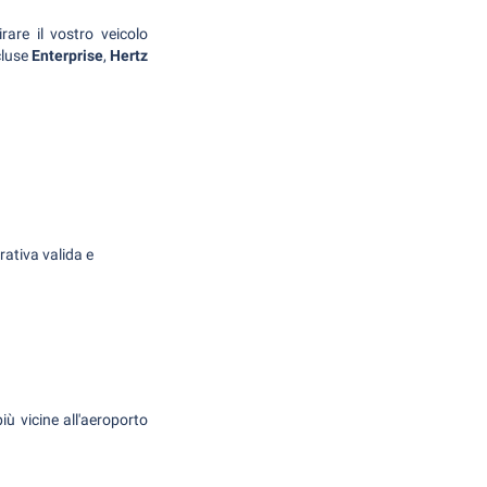
irare il vostro veicolo
cluse
Enterprise
,
Hertz
rativa valida e
più vicine all'aeroporto