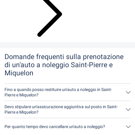
Domande frequenti sulla prenotazione
di un'auto a noleggio Saint-Pierre e
Miquelon
Fino a quando posso restituire un'auto a noleggio in Saint-
Pierre e Miquelon?
In linea di principio, potete restituire l'auto a noleggio in qualsiasi
momento della giornata. L'unica cosa importante è che non
Devo stipulare un'assicurazione aggiuntiva sul posto in Saint-
restituiate l'auto a noleggio più tardi di quanto indicato al
Pierre e Miquelon?
momento della prenotazione.
È meglio prenotare l'assicurazione completa senza franchigia
tramite noi. In questo modo non dovrete stipulare alcuna
Per quanto tempo devo cancellare un'auto a noleggio?
assicurazione aggiuntiva in loco.