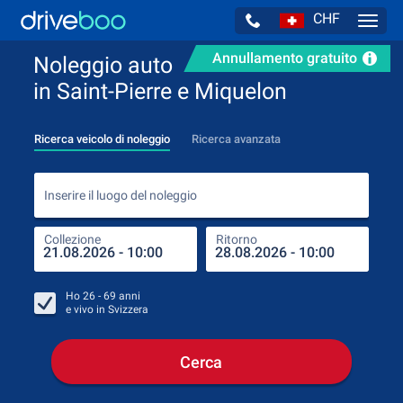
CHF
Navig
Annullamento gratuito
Noleggio auto
in Saint-Pierre e Miquelon
Ricerca veicolo di noleggio
Ricerca avanzata
Inse
Inserire il luogo del noleggio
Collezione
Ritorno
Luog
Coll
Ho
26 - 69
anni
e vivo in
Svizzera
Cerca