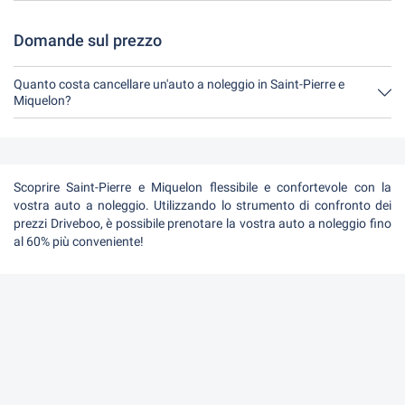
Avete a disposizione fino a 24 ore prima del noleggio, entro
l'orario di apertura del Driveboo, per annullare.
Domande sul prezzo
Quanto costa cancellare un'auto a noleggio in Saint-Pierre e
Miquelon?
Fino a 24 ore prima del noleggio, la cancellazione durante l'orario
di apertura di Driveboo non costa nulla.
Scoprire Saint-Pierre e Miquelon flessibile e confortevole con la
vostra auto a noleggio. Utilizzando lo strumento di confronto dei
prezzi Driveboo, è possibile prenotare la vostra auto a noleggio fino
al 60% più conveniente!