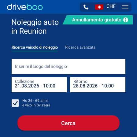
CHF
Navig
Annullamento gratuito
Noleggio auto
in Reunion
Ricerca veicolo di noleggio
Ricerca avanzata
Inse
Inserire il luogo del noleggio
Collezione
Ritorno
Luog
Coll
Ho
26 - 69
anni
e vivo in
Svizzera
Cerca