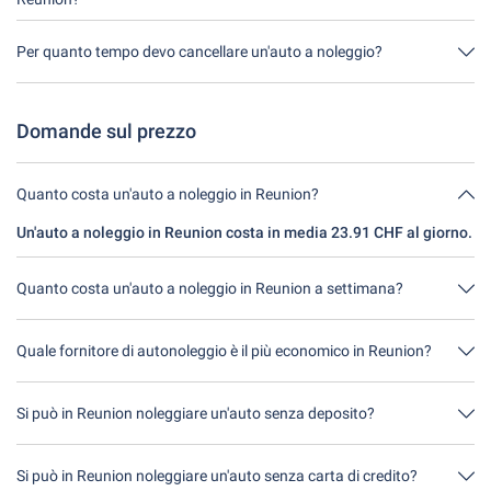
momento della prenotazione.
È meglio prenotare l'assicurazione completa senza franchigia
tramite noi. In questo modo non dovrete stipulare alcuna
Per quanto tempo devo cancellare un'auto a noleggio?
assicurazione aggiuntiva in loco.
Avete a disposizione fino a 24 ore prima del noleggio, entro
l'orario di apertura del Driveboo, per annullare.
Domande sul prezzo
Quanto costa un'auto a noleggio in Reunion?
Un'auto a noleggio in Reunion costa in media 23.91 CHF al giorno.
Quanto costa un'auto a noleggio in Reunion a settimana?
Una macchina a noleggio in Reunion costa in media 167.40 CHF a
settimana (23.91 CHF al giorno).
Quale fornitore di autonoleggio è il più economico in Reunion?
Auto Europe è in Reunion più economico. Un noleggio costa
95.66 CHF per 4 giorni.
Si può in Reunion noleggiare un'auto senza deposito?
No, purtroppo al momento non è possibile in Reunion noleggiare
un'auto senza deposito.
Si può in Reunion noleggiare un'auto senza carta di credito?