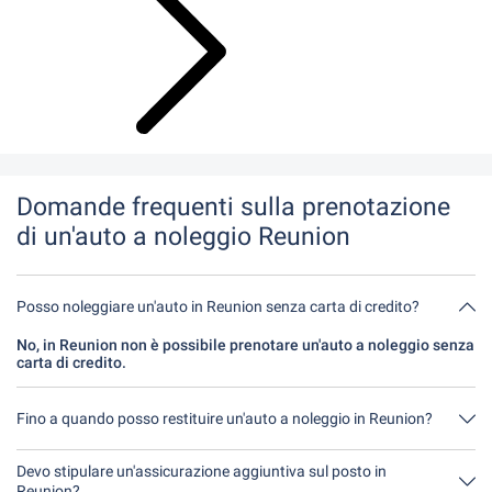
Domande frequenti sulla prenotazione
di un'auto a noleggio Reunion
Posso noleggiare un'auto in Reunion senza carta di credito?
No, in Reunion non è possibile prenotare un'auto a noleggio senza
carta di credito.
Fino a quando posso restituire un'auto a noleggio in Reunion?
In linea di principio, potete restituire l'auto a noleggio in qualsiasi
momento della giornata. L'unica cosa importante è che non
Devo stipulare un'assicurazione aggiuntiva sul posto in
restituiate l'auto a noleggio più tardi di quanto indicato al
Reunion?