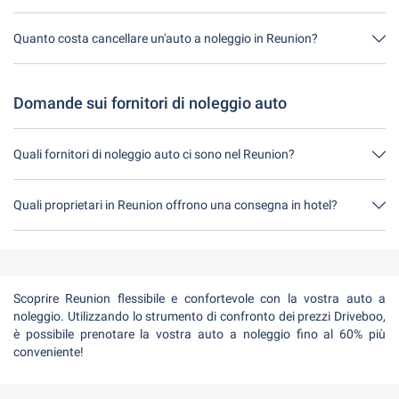
No, purtroppo al momento non è possibile in Reunion noleggiare
un'auto senza carta di credito.
Quanto costa cancellare un'auto a noleggio in Reunion?
Fino a 24 ore prima del noleggio, la cancellazione durante l'orario
di apertura di Driveboo non costa nulla.
Domande sui fornitori di noleggio auto
Quali fornitori di noleggio auto ci sono nel Reunion?
Nella Reunion c'è 10. Fornitore: per esempio Europcar, Argus Car
Hire, Holiday Autos, Sunny Cars, Tui Cars
Quali proprietari in Reunion offrono una consegna in hotel?
Il fornitore Sunny Cars porterà l'auto a noleggio al vostro hotel.
Scoprire Reunion flessibile e confortevole con la vostra auto a
noleggio. Utilizzando lo strumento di confronto dei prezzi Driveboo,
è possibile prenotare la vostra auto a noleggio fino al 60% più
conveniente!