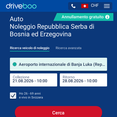
CHF
Navig
Annullamento gratuito
Auto
Noleggio Repubblica Serba di
Bosnia ed Erzegovina
Ricerca veicolo di noleggio
Ricerca avanzata
Luog
Aeroporto internazionale di Banja Luka (Repubblica Serba di Bosnia ed Erzegovina / Bosnia e Herzegovina)
Collezione
Ritorno
Luog
Coll
Ho
26 - 69
anni
e vivo in
Svizzera
Cerca