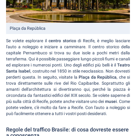
Plaça da República
Se volete esplorare il
centro storico
di Recife, è meglio lasciare
l'auto a noleggio e iniziare a camminare. Il centro storico della
capitale Pernambuco si trova su due isole a pochi metri dalla
terraferma. Qui è possibile passeggiare lungo piccoli fiumi e canali
ed esplorare i numerosi ponti. Uno degli edifici più belli è il
Teatro
Santa Isabel
, costruito nel 1850 in stile neoclassico. Non dovresti
perderti questa. In seguito, visitate la
Plaça da República
, che si
trova direttamente sulle rive del Rio Capibaribe. Soprattutto gli
amanti dell'architettura si divertiranno qui, perché la piazza è
circondata da fantastici edifici del XIX secolo. Se volete saperne di
più sulla città di Recife, potete anche visitare uno dei
musei
. Come
potete vedere, c'è molto da fare a Recife. Con l'auto a noleggio si
può facilmente ottenere a tutti i vostri posti desiderati.
Regole del traffico Brasile: di cosa dovreste essere
a conoscenza