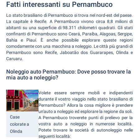
Fatti interessanti su Pernambuco
Lo stato brasiliano di Pernambuco si trova nel nord-est del paese.
La capitale è Recife. A Pernambuco vivono circa 8,8 milioni di
abitanti su una superficie di 98.311 chilometri quadrati. Gli stati
confinanti di Pernambuco sono Ceará, Paraíba, Alagoas, Sergipe,
Bahia e Piauí. È anche possibile esplorare queste regioni
comodamente con una macchina a noleggio. Le città più grandi di
Pernambuco sono Recife, Jaboatão dos Guararapes, Olinda e
Caruaru.
Noleggio auto Pernambuco: Dove posso trovare la
mia auto a noleggio?
Volete essere sempre mobili e indipendenti
durante il vostro viaggio nello stato brasiliano di
Pernambuco? Allora la cosa migliore è prendere
un'auto a noleggio ed esplorare la regione da soli.
Case
A Pernambuco troverete punti di prelievo per la
vostra auto a noleggio in numerose località.
colorate a
Potete trovare le società di autonoleggio nelle
Olinda
seguenti località: