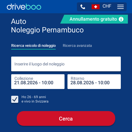
CHF
Navig
Annullamento gratuito
Auto
Noleggio Pernambuco
Ricerca veicolo di noleggio
Ricerca avanzata
Inse
Inserire il luogo del noleggio
Collezione
Ritorno
Luog
Coll
Ho
26 - 69
anni
e vivo in
Svizzera
Cerca