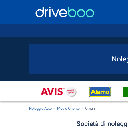
Nole
Noleggio Auto
Medio Oriente
Oman
Società di nolegg