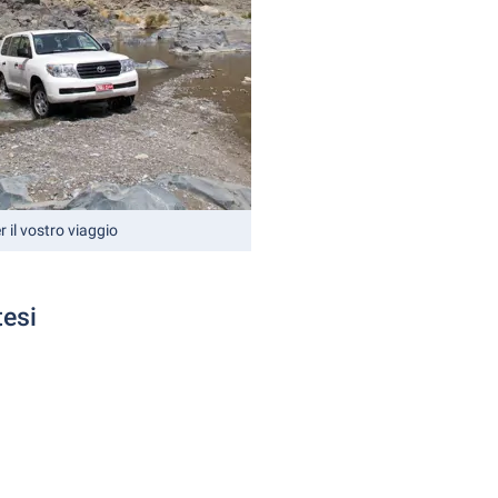
r il vostro viaggio
tesi