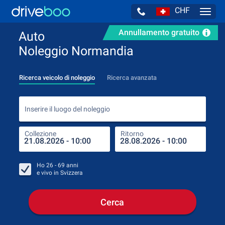
CHF
Navig
Annullamento gratuito
Auto
Noleggio Normandia
Ricerca veicolo di noleggio
Ricerca avanzata
Inse
Inserire il luogo del noleggio
Collezione
Ritorno
Luog
Coll
Ho
26 - 69
anni
e vivo in
Svizzera
Cerca