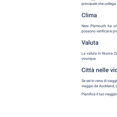
principale che collega
Clima
New Plymouth ha un c
possono verificarsi pre
Valuta
La valuta in Nuova Ze
ovunque.
Città nelle v
Se sei in vena di viagg
viaggio da Auckland, a
Pianifica il tuo viagg