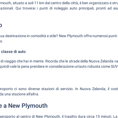
mouth, situato a soli 11 km dal centro della città, è ben organizzato e stru
nazionali. Qui troverai i punti di noleggio auto principali, pronti ad aiu
o
a tua destinazione in comodità e stile? New Plymouth offre numerosi punti d
o.
classe di auto
 di viaggio che hai in mente. Ricorda che le strade della Nuova Zelanda 
 quindi vale la pena prendere in considerazione un'auto robusta come SUV
aeroporto ci sono diverse stazioni di servizio. In Nuova Zelanda, il co
a una stazione all'altra.
e a New Plymouth
'aeroporto al centro di New Plymouth, il tragitto dura circa 15 minuti. L