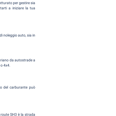
tturato per gestire sia
tarti a iniziare la tua
i noleggio auto, sia in
variano da autostrade a
 o 4x4.
sto del carburante può
a route SH3 è la strada