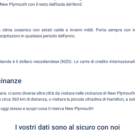
 New Plymouth con il resto dell'Isola del Nord.
lima oceanico con estati calde e inverni mildi. Porta sempre con t
cipitazioni in qualsiasi periodo dell'anno.
landa è il dollaro neozelandese (NZD). Le carte di credito internazional
icinanze
iare, ci sono diverse altre città da visitare nelle vicinanze di New Plymouth. 
 circa 360 km di distanza, o visitare la piccola cittadina di Hamilton, a so
io oggi stesso e scopri cosa ti riserva New Plymouth!
I vostri dati sono al sicuro con noi