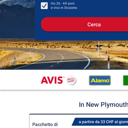
Ho
26 - 69
anni
e vivo in
Svizzera
Cerca
In New Plymouth 
a partire da 33 CHF al gior
Pacchetto di