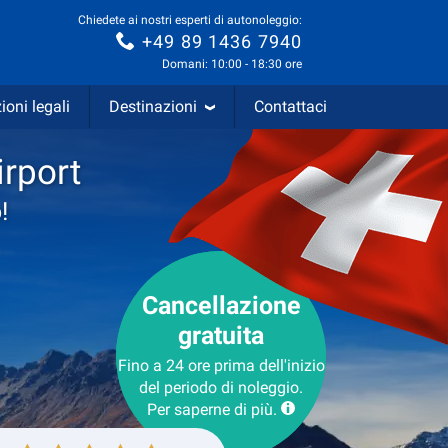
Chiedete ai nostri esperti di autonoleggio:
+49 89 1436 7940
Domani: 10:00 - 18:30 ore
ioni legali
Destinazioni
Contattaci
rport
!
Cancellazione
gratuita
Fino a 24 ore prima dell'inizio
del periodo di noleggio.
Per saperne di più.