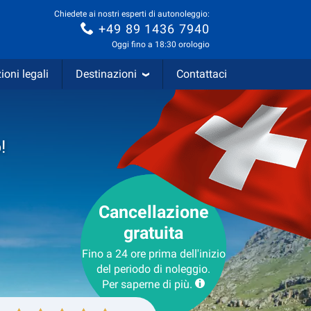
Chiedete ai nostri esperti di autonoleggio:
+49 89 1436 7940
Oggi fino a 18:30 orologio
ioni legali
Destinazioni
Contattaci
!
Cancellazione
gratuita
Fino a 24 ore prima dell'inizio
del periodo di noleggio.
Per saperne di più.