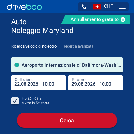
CHF
Navig
Annullamento gratuito
Auto
Noleggio Maryland
Ricerca veicolo di noleggio
Ricerca avanzata
Luog
Aeroporto Internazionale di Baltimora-Washington Thurgood Marshall (Maryland / Stati Uniti d'America)
Collezione
Ritorno
Luog
Coll
Ho
26 - 69
anni
e vivo in
Svizzera
Cerca