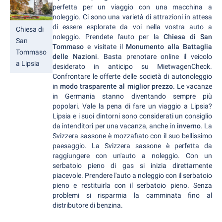
perfetta per un viaggio con una macchina a
noleggio. Ci sono una varietà di attrazioni in attesa
di essere esplorate da voi nella vostra auto a
Chiesa di
noleggio. Prendete l'auto per la
Chiesa di San
San
Tommaso
e visitate il
Monumento alla Battaglia
Tommaso
delle Nazioni
. Basta prenotare online il veicolo
a Lipsia
desiderato in anticipo su MietwagenCheck.
Confrontare le offerte delle società di autonoleggio
in
modo trasparente al miglior prezzo
. Le vacanze
in Germania stanno diventando sempre più
popolari. Vale la pena di fare un viaggio a Lipsia?
Lipsia e i suoi dintorni sono considerati un consiglio
da intenditori per una vacanza, anche in
inverno
. La
Svizzera sassone è mozzafiato con il suo bellissimo
paesaggio. La Svizzera sassone è perfetta da
raggiungere con un'auto a noleggio. Con un
serbatoio pieno di gas si inizia direttamente
piacevole. Prendere l'auto a noleggio con il serbatoio
pieno e restituirla con il serbatoio pieno. Senza
problemi si risparmia la camminata fino al
distributore di benzina.