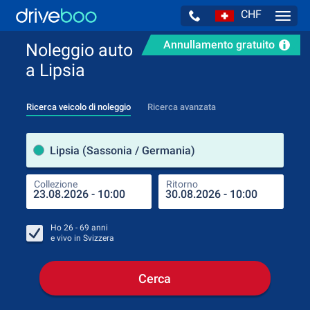
CHF
Navig
Annullamento gratuito
Noleggio auto
a Lipsia
Ricerca veicolo di noleggio
Ricerca avanzata
Luog
Lipsia (Sassonia / Germania)
Collezione
Ritorno
Luog
Coll
Ho
26 - 69
anni
e vivo in
Svizzera
Cerca