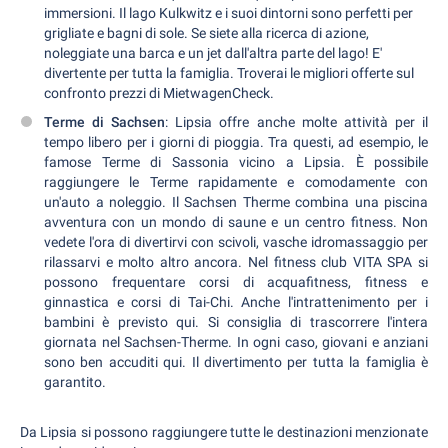
immersioni. Il lago Kulkwitz e i suoi dintorni sono perfetti per
grigliate e bagni di sole. Se siete alla ricerca di azione,
noleggiate una barca e un jet dall'altra parte del lago! E'
divertente per tutta la famiglia. Troverai le migliori offerte sul
confronto prezzi di MietwagenCheck.
Terme di Sachsen
: Lipsia offre anche molte attività per il
tempo libero per i giorni di pioggia. Tra questi, ad esempio, le
famose Terme di Sassonia vicino a Lipsia. È possibile
raggiungere le Terme rapidamente e comodamente con
un'auto a noleggio. Il Sachsen Therme combina una piscina
avventura con un mondo di saune e un centro fitness. Non
vedete l'ora di divertirvi con scivoli, vasche idromassaggio per
rilassarvi e molto altro ancora. Nel fitness club VITA SPA si
possono frequentare corsi di acquafitness, fitness e
ginnastica e corsi di Tai-Chi. Anche l'intrattenimento per i
bambini è previsto qui. Si consiglia di trascorrere l'intera
giornata nel Sachsen-Therme. In ogni caso, giovani e anziani
sono ben accuditi qui. Il divertimento per tutta la famiglia è
garantito.
Da Lipsia si possono raggiungere tutte le destinazioni menzionate