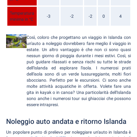
Temperatura
-3
-2
-2
0
4
minima in °C
Così, coloro che progettano un viaggio in Islanda con
un'auto a noleggio dovrebbero fare meglio il viaggio in
estate. Un altro vantaggio è che non ci sono quasi
nessun giorno di pioggia durante i mesi estivi. Così, si
può guidare rilassati e senza rischi su tutte le strade
dell'Islanda ed esplorare l'isola. I numerosi prati
dell'isola sono di un verde lussureggiante, molti fiori
sbocciano. Perfetto per le escursioni. Ci sono anche
molte attività acquatiche in offerta. Volete fare una
gita in kayak o in canoa? Una particolarità dell'Islanda
sono anche i numerosi tour sui ghiacciai che possono
essere intrapresi.
Noleggio auto andata e ritorno Islanda
Un popolare punto di prelievo per noleggiare un'auto in Islanda è