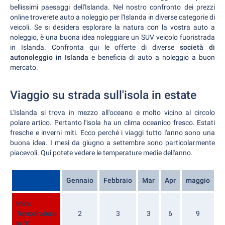
bellissimi paesaggi dell'Islanda. Nel nostro confronto dei prezzi
online troverete auto a noleggio per l'Islanda in diverse categorie di
veicoli. Se si desidera esplorare la natura con la vostra auto a
noleggio, è una buona idea noleggiare un SUV veicolo fuoristrada
in Islanda. Confronta qui le offerte di diverse
società di
autonoleggio in Islanda
e beneficia di auto a noleggio a buon
mercato.
Viaggio su strada sull'isola in estate
L'Islanda si trova in mezzo all'oceano e molto vicino al circolo
polare artico. Pertanto l'isola ha un clima oceanico fresco. Estati
fresche e inverni miti. Ecco perché i viaggi tutto l'anno sono una
buona idea. I mesi da giugno a settembre sono particolarmente
piacevoli. Qui potete vedere le temperature medie dell'anno.
Gennaio
Febbraio
Mar
Apr
maggio
G
Max.
Temperatura
2
3
3
6
9
in °C