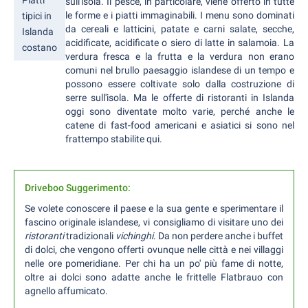
sull'isola. Il pesce, in particolare, viene offerto in tutte
le forme e i piatti immaginabili. I menu sono dominati
tipici in
da cereali e latticini, patate e carni salate, secche,
Islanda
acidificate, acidificate o siero di latte in salamoia. La
costano
verdura fresca e la frutta e la verdura non erano
comuni nel brullo paesaggio islandese di un tempo e
possono essere coltivate solo dalla costruzione di
serre sull'isola. Ma le offerte di ristoranti in Islanda
oggi sono diventate molto varie, perché anche le
catene di fast-food americani e asiatici si sono nel
frattempo stabilite qui.
Driveboo Suggerimento:
Se volete conoscere il paese e la sua gente e sperimentare il
fascino originale islandese, vi consigliamo di visitare uno dei
ristoranti
tradizionali
vichinghi
. Da non perdere anche i buffet
di dolci, che vengono offerti ovunque nelle città e nei villaggi
nelle ore pomeridiane. Per chi ha un po' più fame di notte,
oltre ai dolci sono adatte anche le frittelle Flatbrauo con
agnello affumicato.