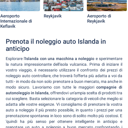
Aeroporto
Reykjavík
Aeroporto di
Internazionale di
Reykjavík
Keflavík
Prenota il noleggio auto Islanda in
anticipo
Esplorare l'
Islanda con una macchina a noleggio
e sperimentare
la natura impressionante dell'isola vulcanica. Prima di iniziare il
vostro viaggio, è necessario utilizzare il confronto dei prezzi di
noleggio auto controllare, che troverà l'offerta più adatta a voi da
tutti - in modo da non solo prenotare a buon mercato, ma anche in
modo sicuro. Lavoriamo con tutte le maggiori
compagnie di
autonoleggio in Islanda
, offrendovi un'ampia scelta di prodotti tra
cui scegliere. Basta selezionare la categoria di veicoli che meglio si
adatta alle vostre esigenze. Vi consigliamo di prenotare la vostra
auto a noleggio il più presto possibile, in quanto i prezzi per una
prenotazione spontanea in loco sono di solito molto più costosi. E
'quindi ha più senso per ottenere intelligente in anticipo e
prenotare un auto a noleggio a buon mercato confrontando i