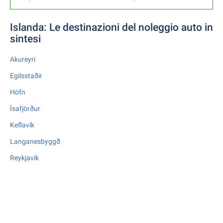
Islanda: Le destinazioni del noleggio auto in
sintesi
Akureyri
Egilsstaðir
Höfn
Ísafjörður
Keflavík
Langanesbyggð
Reykjavík