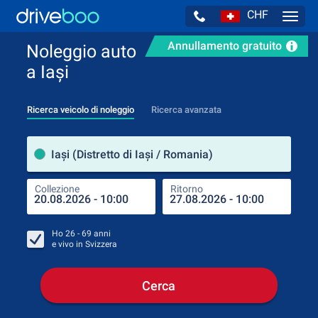
CHF
Navig
Annullamento gratuito
Noleggio auto
a Iași
Ricerca veicolo di noleggio
Ricerca avanzata
Luog
Iași (Distretto di Iași / Romania)
Collezione
Ritorno
Luog
Coll
Ho
26 - 69
anni
e vivo in
Svizzera
Cerca