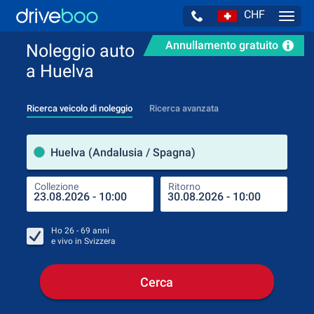
CHF
Navig
Annullamento gratuito
Noleggio auto
a Huelva
Ricerca veicolo di noleggio
Ricerca avanzata
Luog
Huelva (Andalusia / Spagna)
Collezione
Ritorno
Luog
Coll
Ho
26 - 69
anni
e vivo in
Svizzera
Cerca