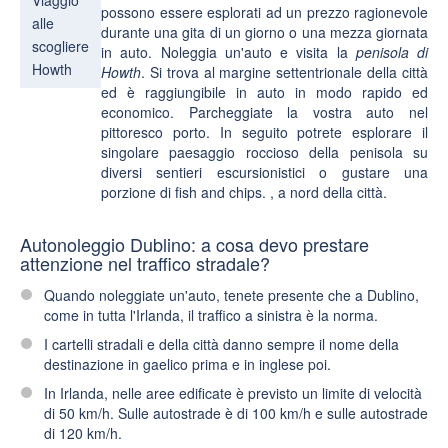
possono essere esplorati ad un prezzo ragionevole
alle
durante una gita di un
giorno
o una
mezza giornata
scogliere
in auto. Noleggia un'auto e visita la
penisola di
Howth
Howth
. Si trova al margine settentrionale della città
ed è raggiungibile in auto in modo rapido ed
economico. Parcheggiate la vostra auto nel
pittoresco porto. In seguito potrete esplorare il
singolare paesaggio roccioso
della penisola su
diversi sentieri escursionistici o gustare una
porzione di fish and chips.
, a nord della città.
Autonoleggio Dublino: a cosa devo prestare
attenzione nel traffico stradale?
Quando noleggiate un'auto, tenete presente che a Dublino,
come in tutta l'Irlanda, il
traffico a sinistra
è la norma.
I cartelli stradali e della città danno sempre il nome della
destinazione in gaelico prima e in inglese poi.
In Irlanda, nelle aree edificate è previsto un
limite di velocità
di
50 km/h. Sulle autostrade è di 100 km/h e sulle autostrade
di 120 km/h.