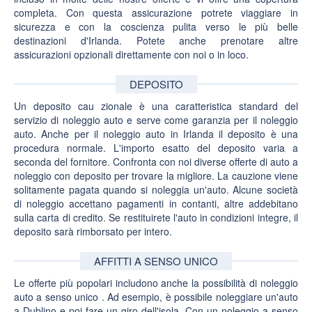
completa. Con questa assicurazione potrete viaggiare in
sicurezza e con la coscienza pulita verso le più belle
destinazioni d'Irlanda. Potete anche prenotare altre
assicurazioni opzionali direttamente con noi o in loco.
DEPOSITO
Un
deposito cau
zionale è una caratteristica standard del
servizio di noleggio auto e serve come garanzia per il noleggio
auto. Anche per il noleggio auto in Irlanda il deposito è una
procedura normale. L'importo esatto del deposito varia a
seconda del fornitore. Confronta con noi diverse offerte di auto a
noleggio con deposito per trovare la migliore. La cauzione viene
solitamente pagata quando si noleggia un'auto. Alcune società
di noleggio accettano pagamenti in contanti, altre addebitano
sulla carta di credito. Se restituirete l'auto in condizioni integre, il
deposito sarà rimborsato per intero.
AFFITTI A SENSO UNICO
Le offerte più popolari includono anche la possibilità di
noleggio
auto a
senso unico
. Ad esempio, è possibile noleggiare un'auto
a Dublino e poi fare un giro dell'isola. Con un noleggio a senso