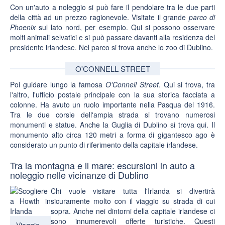
Con un'auto a noleggio si può fare il pendolare tra le due parti
della città ad un prezzo ragionevole. Visitate il grande
parco di
Phoenix
sul lato nord, per esempio. Qui si possono osservare
molti animali selvatici e si può passare davanti alla residenza del
presidente irlandese. Nel parco si trova anche lo
zoo di Dublino
.
O'CONNELL STREET
Poi guidare lungo la famosa
O'Connell Street
. Qui si trova, tra
l'altro, l'ufficio postale principale con la sua storica facciata a
colonne. Ha avuto un ruolo importante nella Pasqua del 1916.
Tra le due corsie dell'ampia strada si trovano
numerosi
monumenti e statue
. Anche la
Guglia di Dublino
si trova qui. Il
monumento alto circa 120 metri a forma di gigantesco ago è
considerato un punto di riferimento della capitale irlandese.
Tra la montagna e il mare: escursioni in auto a
noleggio nelle vicinanze di Dublino
Chi vuole visitare tutta l'Irlanda si divertirà
sicuramente molto con il viaggio su strada di cui
sopra. Anche nei dintorni della capitale irlandese ci
sono
innumerevoli offerte turistiche
. Questi
Viaggio