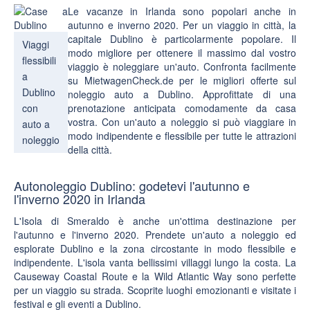
Le vacanze in Irlanda sono popolari anche in
autunno e inverno 2020
. Per un
viaggio in città
, la
capitale Dublino
è particolarmente popolare. Il
Viaggi
modo migliore per ottenere il massimo dal vostro
flessibili
viaggio è
noleggiare un'auto
. Confronta facilmente
a
su MietwagenCheck.de per le migliori offerte sul
Dublino
noleggio auto a Dublino. Approfittate di una
con
prenotazione anticipata
comodamente
da
casa
vostra
. Con un'auto a noleggio si può viaggiare in
auto a
modo indipendente e flessibile per tutte le attrazioni
noleggio
della città.
Autonoleggio Dublino: godetevi l'autunno e
l'inverno 2020 in Irlanda
L'Isola di Smeraldo è anche un'ottima destinazione per
l'autunno e l'inverno 2020. Prendete un'auto a noleggio ed
esplorate Dublino e la zona circostante in modo flessibile e
indipendente. L'isola vanta bellissimi villaggi lungo la costa. La
Causeway Coastal Route
e la
Wild Atlantic Way
sono perfette
per un viaggio su strada. Scoprite luoghi emozionanti e visitate i
festival e gli eventi a Dublino.