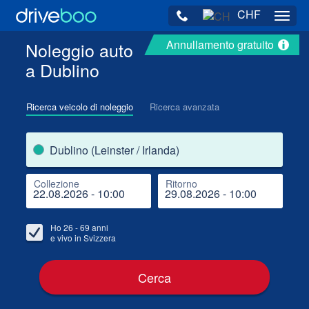
CHF
Navig
Annullamento gratuito
Noleggio auto
a Dublino
Ricerca veicolo di noleggio
Ricerca avanzata
Luog
Dublino (Leinster / Irlanda)
Collezione
Ritorno
Luog
Coll
Ho
26 - 69
anni
e vivo in
Svizzera
Cerca