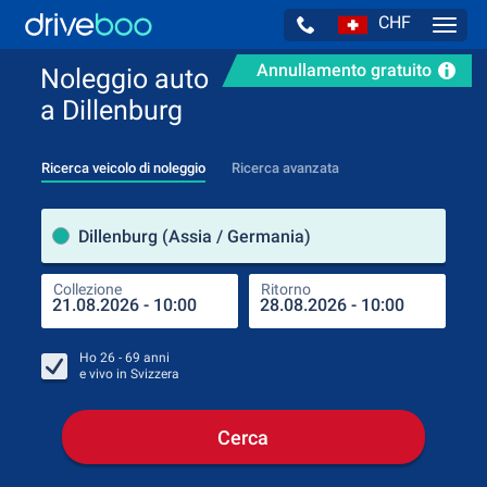
CHF
Navig
Annullamento gratuito
Noleggio auto
a Dillenburg
Ricerca veicolo di noleggio
Ricerca avanzata
Luog
Dillenburg (Assia / Germania)
Collezione
Ritorno
Luog
Coll
Ho
26 - 69
anni
e vivo in
Svizzera
Cerca