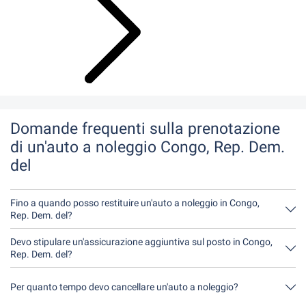
Domande frequenti sulla prenotazione
di un'auto a noleggio Congo, Rep. Dem.
del
Fino a quando posso restituire un'auto a noleggio in Congo,
Rep. Dem. del?
In linea di principio, potete restituire l'auto a noleggio in qualsiasi
momento della giornata. L'unica cosa importante è che non
Devo stipulare un'assicurazione aggiuntiva sul posto in Congo,
restituiate l'auto a noleggio più tardi di quanto indicato al
Rep. Dem. del?
momento della prenotazione.
È meglio prenotare l'assicurazione completa senza franchigia
tramite noi. In questo modo non dovrete stipulare alcuna
Per quanto tempo devo cancellare un'auto a noleggio?
assicurazione aggiuntiva in loco.