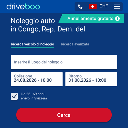
CHF
Navig
Annullamento gratuito
Noleggio auto
in Congo, Rep. Dem. del
Ricerca veicolo di noleggio
Ricerca avanzata
Inse
Inserire il luogo del noleggio
Collezione
Ritorno
Luog
Coll
Ho
26 - 69
anni
e vivo in
Svizzera
Cerca