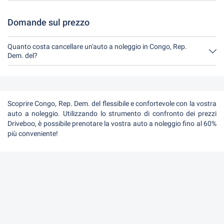
Avete a disposizione fino a 24 ore prima del noleggio, entro
l'orario di apertura del Driveboo, per annullare.
Domande sul prezzo
Quanto costa cancellare un'auto a noleggio in Congo, Rep.
Dem. del?
Fino a 24 ore prima del noleggio, la cancellazione durante l'orario
di apertura di Driveboo non costa nulla.
Scoprire Congo, Rep. Dem. del flessibile e confortevole con la vostra
auto a noleggio. Utilizzando lo strumento di confronto dei prezzi
Driveboo, è possibile prenotare la vostra auto a noleggio fino al 60%
più conveniente!