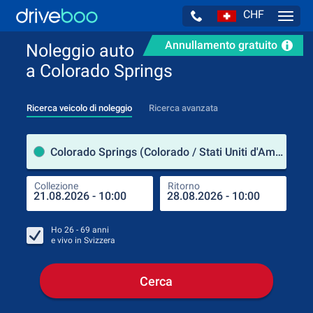
CHF
Navig
Annullamento gratuito
Noleggio auto
a Colorado Springs
Ricerca veicolo di noleggio
Ricerca avanzata
Luog
Colorado Springs (Colorado / Stati Uniti d'America)
Collezione
Ritorno
Luog
Coll
Ho
26 - 69
anni
e vivo in
Svizzera
Cerca