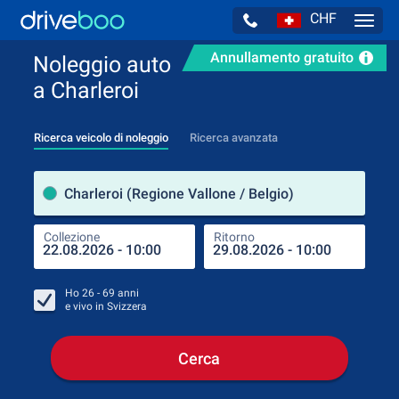
CHF
Navig
Annullamento gratuito
Noleggio auto
a Charleroi
Ricerca veicolo di noleggio
Ricerca avanzata
Luog
Charleroi (Regione Vallone / Belgio)
Collezione
Ritorno
Luog
Coll
Ho
26 - 69
anni
e vivo in
Svizzera
Cerca